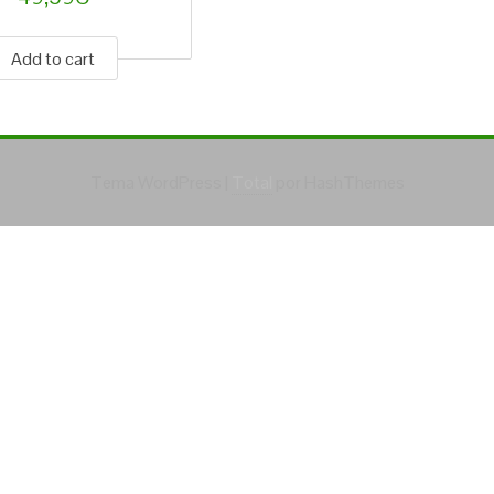
Add to cart
Tema WordPress
|
Total
por HashThemes